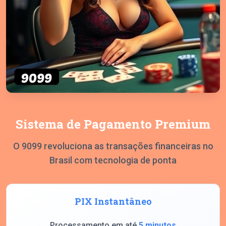
Sistema de Pagamento Premium
O 9099 revoluciona as transações financeiras no
Brasil com tecnologia de ponta
PIX Instantâneo
Processamento em até
5 minutos