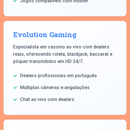
Jogos compatíveis com mobile
Evolution Gaming
Especialista em cassino ao vivo com dealers
reais, oferecendo roleta, blackjack, baccarat e
pôquer transmitidos em HD 24/7.
Dealers profissionais em português
Múltiplas câmeras e angulações
Chat ao vivo com dealers