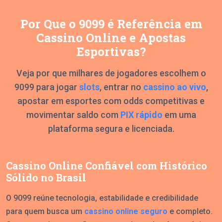
Por Que o 9099 é Referência em
Cassino Online e Apostas
Esportivas?
Veja por que milhares de jogadores escolhem o
9099 para jogar
slots
, entrar no
cassino ao vivo
,
apostar em esportes com odds competitivas e
movimentar saldo com
PIX rápido
em uma
plataforma segura e licenciada.
Cassino Online Confiável com Histórico
Sólido no Brasil
O 9099 reúne tecnologia, estabilidade e credibilidade
para quem busca um
cassino online seguro
e completo.