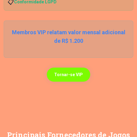
📋
Conformidade LGPD
Membros VIP relatam valor mensal adicional
de
R$ 1.200
Tornar-se VIP
Principais Fornecedores de Jogos