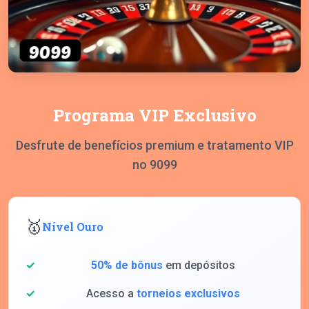
Programa VIP Exclusivo
Desfrute de benefícios premium e tratamento VIP
no 9099
🥇
Nível Ouro
50% de bônus
em depósitos
Acesso a
torneios exclusivos