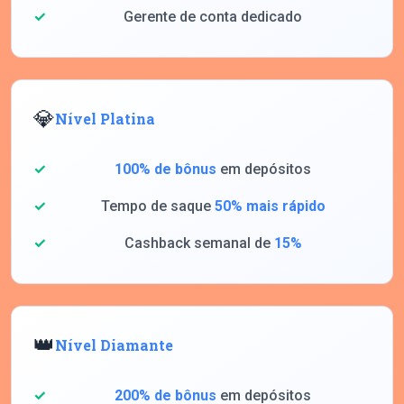
Gerente de conta dedicado
💎
Nível Platina
100% de bônus
em depósitos
Tempo de saque
50% mais rápido
Cashback semanal de
15%
👑
Nível Diamante
200% de bônus
em depósitos