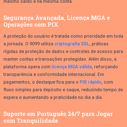
mesmo saldo e na mesma conta.
Segurança Avançada, Licença MGA e
Operações com PIX
A proteção do usuário é tratada como prioridade em toda
a jornada. O 9099 utiliza
criptografia SSL
, práticas
rígidas de proteção de dados e controles de acesso para
manter contas e transações protegidas. Além disso, a
plataforma opera com
licença MGA válida
, reforçando
transparência e conformidade internacional. Em
pagamentos, o destaque fica para o
PIX rápido
, com
fluxo simples para depósito e saque, reduzindo tempo de
espera e aumentando a praticidade no dia a dia.
Suporte em Português 24/7 para Jogar
com Tranquilidade