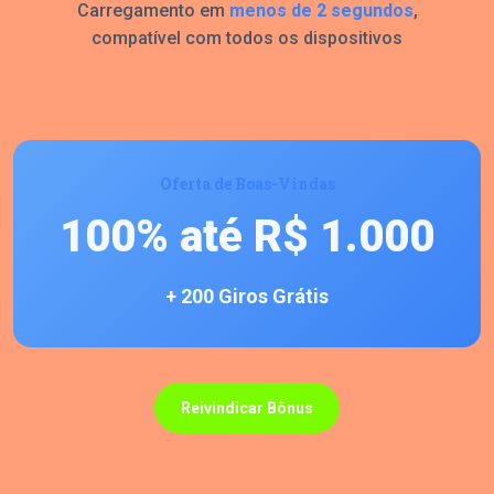
Carregamento em
menos de 2 segundos
,
compatível com todos os dispositivos
Oferta de Boas-Vindas
100% até R$ 1.000
+ 200 Giros Grátis
Reivindicar Bônus